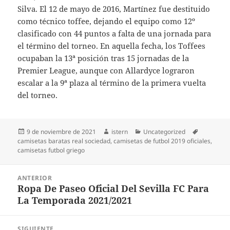
Silva. El 12 de mayo de 2016, Martínez fue destituido
como técnico toffee, dejando el equipo como 12º
clasificado con 44 puntos a falta de una jornada para
el término del torneo. En aquella fecha, los Toffees
ocupaban la 13ª posición tras 15 jornadas de la
Premier League, aunque con Allardyce lograron
escalar a la 9ª plaza al término de la primera vuelta
del torneo.
Publicado
Autor
Categorías
Etiquetas
9 de noviembre de 2021
istern
Uncategorized
el
camisetas baratas real sociedad
,
camisetas de futbol 2019 oficiales
,
camisetas futbol griego
Navegación
ANTERIOR
de
Ropa De Paseo Oficial Del Sevilla FC Para
Entrada
entradas
La Temporada 2021/2021
anterior:
SIGUIENTE