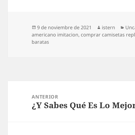
Publicado
Autor
Cat
9 de noviembre de 2021
istern
Unc
el
americano imitacion
,
comprar camisetas repl
baratas
Navegación
de
ANTERIOR
¿Y Sabes Qué Es Lo Mejo
entradas
Entrada
anterior: