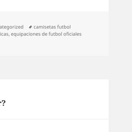
egorías
Etiquetas
ategorized
camisetas futbol
icas
,
equipaciones de futbol oficiales
r?