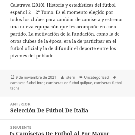
Calatrava (2010). Historia y estadísticas del fútbol
español 2 – 2º Tomo. Es el momento elegido por
todos los clubes para cambiar de camiseta y estrenar
una nueva equipación que les acompañe en cada
partido. La motivación de la fundación, como la de
otros clubes de la época, era la de participar en el
fútbol oficial y la de difundir el deporte entre los
jóvenes del poblado.
Publicado
Autor
Categorías
Etiquetas
9 de noviembre de 2021
istern
Uncategorized
el
camiseta futbol inter
,
camisetas de futbol quilpue
,
camisetas futbol
tacna
Navegación
ANTERIOR
de
Selección De Fútbol De Italia
Entrada
entradas
anterior:
SIGUIENTE
▷ Camisetas De Futbol Al Por Mayor
Entrada