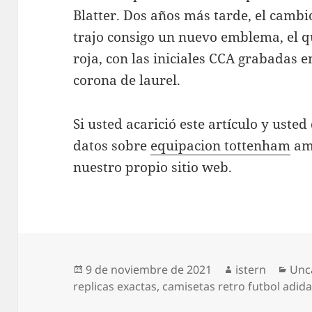
Blatter. Dos años más tarde, el camb
trajo consigo un nuevo emblema, el qu
roja, con las iniciales CCA grabadas e
corona de laurel.
Si usted acarició este artículo y ust
datos sobre
equipacion tottenham
ama
nuestro propio sitio web.
Publicado
Autor
Cat
9 de noviembre de 2021
istern
Unc
el
replicas exactas
,
camisetas retro futbol adid