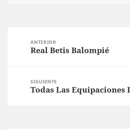
Navegación
de
ANTERIOR
Real Betis Balompié
entradas
Entrada
anterior:
SIGUIENTE
Todas Las Equipaciones 
Entrada
siguiente: