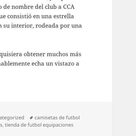
io de nombre del club a CCA
e consistió en una estrella
n su interior, rodeada por una
ed quisiera obtener muchos más
blemente echa un vistazo a
egorías
Etiquetas
ategorized
camisetas de futbol
as
,
tienda de futbol equipaciones