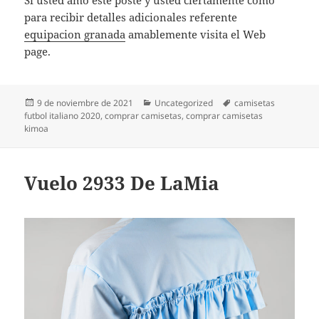
Si usted amó este poste y usted ciertamente como
para recibir detalles adicionales referente
equipacion granada
amablemente visita el Web
page.
Publicado
Categorías
Etiquetas
9 de noviembre de 2021
Uncategorized
camisetas
el
futbol italiano 2020
,
comprar camisetas
,
comprar camisetas
kimoa
Vuelo 2933 De LaMia