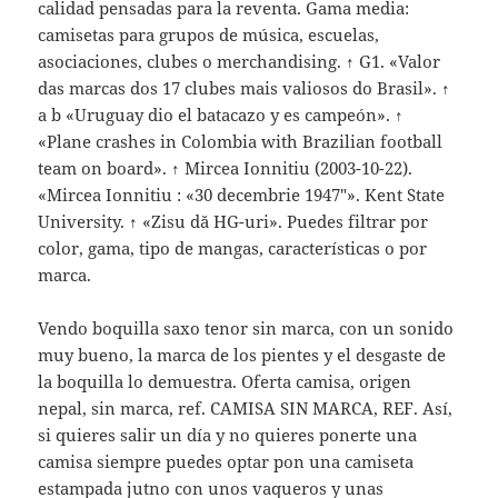
calidad pensadas para la reventa. Gama media:
camisetas para grupos de música, escuelas,
asociaciones, clubes o merchandising. ↑ G1. «Valor
das marcas dos 17 clubes mais valiosos do Brasil». ↑
a b «Uruguay dio el batacazo y es campeón». ↑
«Plane crashes in Colombia with Brazilian football
team on board». ↑ Mircea Ionnitiu (2003-10-22).
«Mircea Ionnitiu : «30 decembrie 1947″». Kent State
University. ↑ «Zisu dă HG-uri». Puedes filtrar por
color, gama, tipo de mangas, características o por
marca.
Vendo boquilla saxo tenor sin marca, con un sonido
muy bueno, la marca de los pientes y el desgaste de
la boquilla lo demuestra. Oferta camisa, origen
nepal, sin marca, ref. CAMISA SIN MARCA, REF. Así,
si quieres salir un día y no quieres ponerte una
camisa siempre puedes optar pon una camiseta
estampada jutno con unos vaqueros y unas