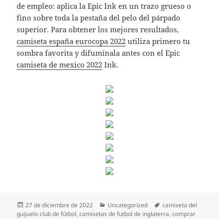
de empleo: aplica la Epic Ink en un trazo grueso o
fino sobre toda la pestaña del pelo del párpado
superior. Para obtener los mejores resultados,
camiseta españa eurocopa 2022
utiliza primero tu
sombra favorita y difumínala antes con el Epic
camiseta de mexico 2022
Ink.
Publicado
Categorías
Etiquetas
27 de diciembre de 2022
Uncategorized
camiseta del
el
guijuelo club de fútbol
,
camisetas de futbol de inglaterra
,
comprar