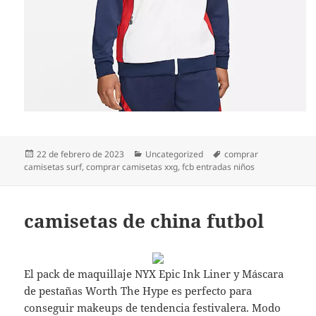
Publicado
Categorías
Etiquetas
22 de febrero de 2023
Uncategorized
comprar
el
camisetas surf
,
comprar camisetas xxg
,
fcb entradas niños
camisetas de china futbol
El pack de maquillaje NYX Epic Ink Liner y Máscara
de pestañas Worth The Hype es perfecto para
conseguir makeups de tendencia festivalera. Modo