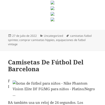
Publicado
Categorías
Etiquetas
27 de julio de 2022
Uncategorized
camisetas futbol
el
sprinter
,
comprar camisetas hippies
,
equipaciones de futbol
vintage
Camisetas De Fútbol Del
Barcelona
F
I
BA también usa un reloj de 24 segundos. Los