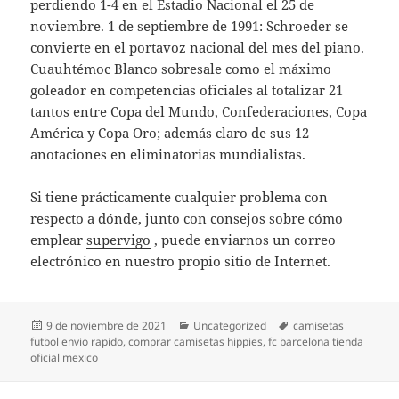
perdiendo 1-4 en el Estadio Nacional el 25 de
noviembre. 1 de septiembre de 1991: Schroeder se
convierte en el portavoz nacional del mes del piano.
Cuauhtémoc Blanco sobresale como el máximo
goleador en competencias oficiales al totalizar 21
tantos entre Copa del Mundo, Confederaciones, Copa
América y Copa Oro; además claro de sus 12
anotaciones en eliminatorias mundialistas.
Si tiene prácticamente cualquier problema con
respecto a dónde, junto con consejos sobre cómo
emplear
supervigo
, puede enviarnos un correo
electrónico en nuestro propio sitio de Internet.
Publicado
Categorías
Etiquetas
9 de noviembre de 2021
Uncategorized
camisetas
el
futbol envio rapido
,
comprar camisetas hippies
,
fc barcelona tienda
oficial mexico