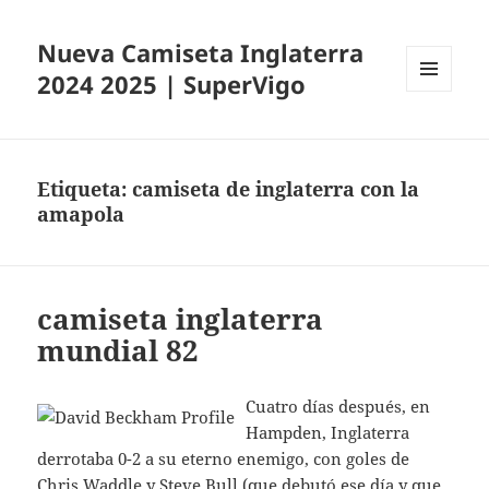
Nueva Camiseta Inglaterra
2024 2025 | SuperVigo
MENÚ
Y
WIDGETS
Etiqueta:
camiseta de inglaterra con la
amapola
camiseta inglaterra
mundial 82
Cuatro días después, en
Hampden, Inglaterra
derrotaba 0-2 a su eterno enemigo, con goles de
Chris Waddle y Steve Bull (que debutó ese día y que