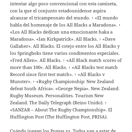
intentar algo poco convencional con esta camiseta,
con la que el conjunto estadounidense aspira
alcanzar el tricampeonato del mundo. ↑ «El mundo
habla del homenaje de los All Blacks a Maradona». ↑
«Los All Blacks dedican una emocionante haka a
Maradona». «Ian Kirkpatrick». All Blacks. ↑ «Dave
Gallaher». All Blacks. El cotejo entre los All Blacks y
los Springboks tiene varios condimentos especiales.
«Fred Allen». All Blacks. ↑ «All Black match scores of
more than 100». All Blacks. ↑ «All Blacks test match
Record since first test match». ↑ «All Blacks v
Munster». ↑ «Rugby Championship: New Zealand
defeat South Africa». «George Nepia». New Zealand:
Rugby Museum. Personalities. Tourism New
Zealand. The Daily Telegraph (Reino Unido). ↑
«SANZAR – About The Rugby Championship». El
Huffington Post (The Huffington Post, PRISA).
Cuándo juegan los Pumas vs. Todos van a estar de