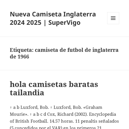
Nueva Camiseta Inglaterra
2024 2025 | SuperVigo
MENÚ
Y
WIDGETS
Etiqueta:
camiseta de futbol de inglaterra
de 1966
hola camisetas baratas
tailandia
↑ a b Luxford, Bob. ↑ Luxford, Bob. «Graham
Mourie». ↑ a b c d Cox, Richard (2002). Encyclopedia
of British Football. 14.57 horas. 11 penaltis señalados
(5 concedidos por el VAR) en los primeros 21