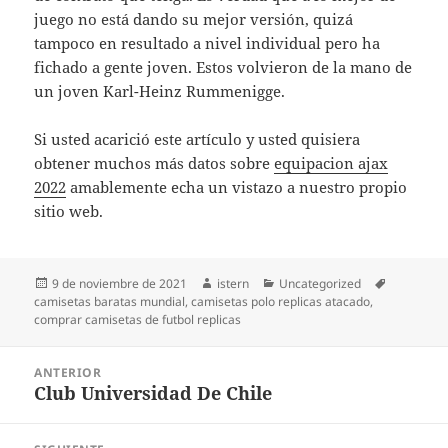
juego no está dando su mejor versión, quizá
tampoco en resultado a nivel individual pero ha
fichado a gente joven. Estos volvieron de la mano de
un joven Karl-Heinz Rummenigge.
Si usted acarició este artículo y usted quisiera
obtener muchos más datos sobre
equipacion ajax
2022
amablemente echa un vistazo a nuestro propio
sitio web.
Publicado
Autor
Categorías
Etiquetas
9 de noviembre de 2021
istern
Uncategorized
el
camisetas baratas mundial
,
camisetas polo replicas atacado
,
comprar camisetas de futbol replicas
Navegación
ANTERIOR
de
Club Universidad De Chile
Entrada
entradas
anterior: