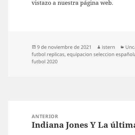
vistazo a nuestra página web.
Publicado
Autor
Cat
9 de noviembre de 2021
istern
Unc
el
futbol replicas
,
equipacion seleccion española
futbol 2020
Navegación
de
ANTERIOR
Indiana Jones Y La últi
entradas
Entrada
anterior: