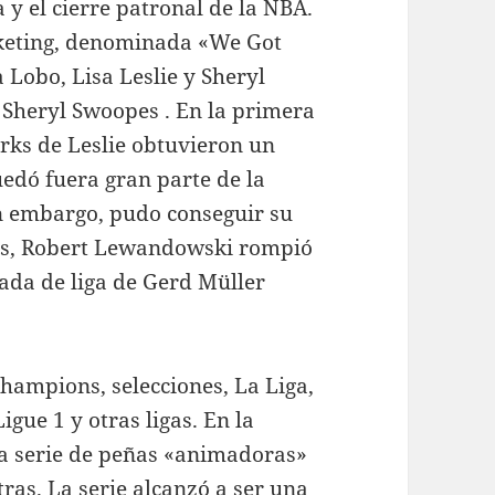
a y el cierre patronal de la NBA.
eting, denominada «We Got
a Lobo, Lisa Leslie y Sheryl
 Sheryl Swoopes . En la primera
rks de Leslie obtuvieron un
edó fuera gran parte de la
n embargo, pudo conseguir su
emás, Robert Lewandowski rompió
ada de liga de Gerd Müller
hampions, selecciones, La Liga,
igue 1 y otras ligas. En la
na serie de peñas «animadoras»
ras. La serie alcanzó a ser una