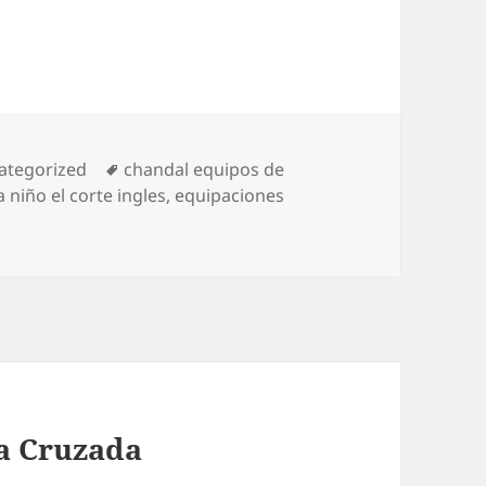
egorías
Etiquetas
ategorized
chandal equipos de
 niño el corte ingles
,
equipaciones
ma Cruzada