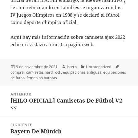
oficial de la FIFA. Sin embargo, la idea se mantuvo y
se concretó cuando en Londres se organizaron los
IV Juegos Olímpicos en 1908 y se declaró al fútbol
como deporte olímpico oficial.
Aquí hay más información sobre
camiseta ajax 2022
eche un vistazo a nuestra página web.
Publicado
Autor
Categorías
Etiquetas
9 de noviembre de 2021
istern
Uncategorized
el
comprar camisetas hard rock
,
equipaciones antiguas
,
equipaciones
de futbol femenino baratas
Navegación
ANTERIOR
de
[HILO OFICIAL] Camisetas De Fútbol V2
Entrada
entradas
<<
anterior:
SIGUIENTE
Bayern De Múnich
Entrada