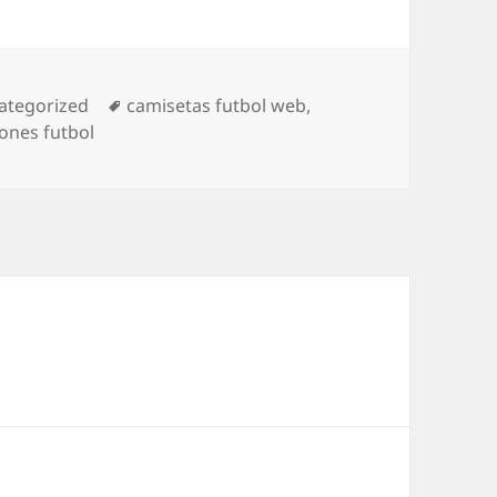
egorías
Etiquetas
ategorized
camisetas futbol web
,
ones futbol