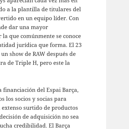
oys aparecían cada vez más en
o a la plantilla de titulares del
vertido en un equipo líder. Con
nde dar una mayor
por la que comúnmente se conoce
entidad jurídica que forma. El 23
en un show de RAW después de
a de Triple H, pero este la
 financiación del Espai Barça,
 los socios y socias para
n extenso surtido de productos
u decisión de adquisición no sea
cha credibilidad. El Barça