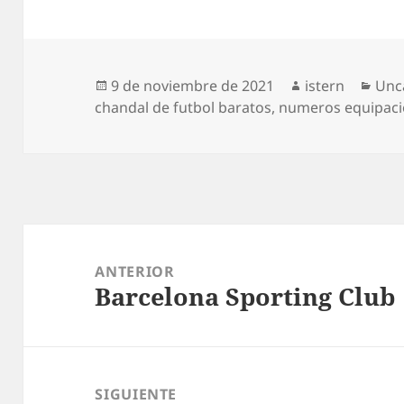
Publicado
Autor
Cat
9 de noviembre de 2021
istern
Unc
el
chandal de futbol baratos
,
numeros equipaci
Navegación
de
ANTERIOR
Barcelona Sporting Club
entradas
Entrada
anterior:
SIGUIENTE