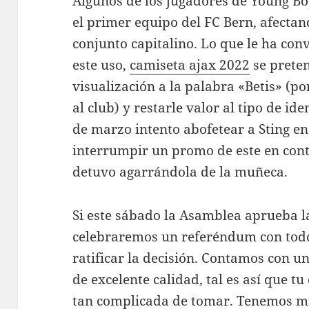
Algunos de los jugadores de Young B
el primer equipo del FC Bern, afectand
conjunto capitalino. Lo que le ha con
este uso,
camiseta ajax 2022
se prete
visualización a la palabra «Betis» (
al club) y restarle valor al tipo de id
de marzo intento abofetear a Sting 
interrumpir un promo de este en contr
detuvo agarrándola de la muñeca.
Si este sábado la Asamblea aprueba la
celebraremos un referéndum con todos
ratificar la decisión. Contamos con u
de excelente calidad, tal es así que t
tan complicada de tomar. Tenemos mu