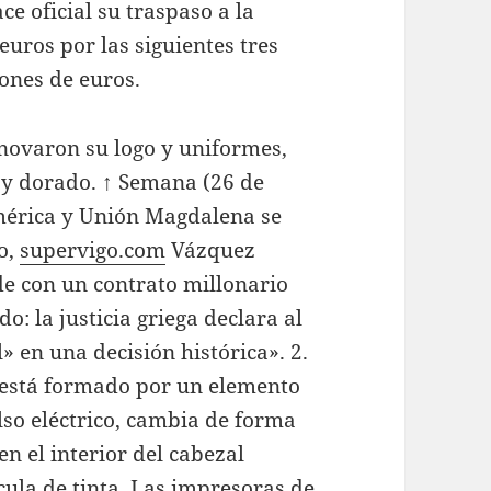
ce oficial su traspaso a la
euros por las siguientes tres
ones de euros.
enovaron su logo y uniformes,
l y dorado. ↑ Semana (26 de
América y Unión Magdalena se
o,
supervigo.com
Vázquez
de con un contrato millonario
: la justicia griega declara al
 en una decisión histórica». 2.
 está formado por un elemento
lso eléctrico, cambia de forma
 el interior del cabezal
cula de tinta. Las impresoras de