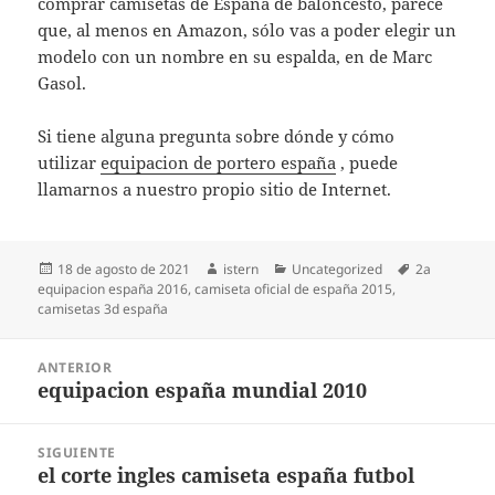
comprar camisetas de España de baloncesto, parece
que, al menos en Amazon, sólo vas a poder elegir un
modelo con un nombre en su espalda, en de Marc
Gasol.
Si tiene alguna pregunta sobre dónde y cómo
utilizar
equipacion de portero españa
, puede
llamarnos a nuestro propio sitio de Internet.
Publicado
Autor
Categorías
Etiquetas
18 de agosto de 2021
istern
Uncategorized
2a
el
equipacion españa 2016
,
camiseta oficial de españa 2015
,
camisetas 3d españa
Navegación
ANTERIOR
de
equipacion españa mundial 2010
Entrada
entradas
anterior:
SIGUIENTE
el corte ingles camiseta españa futbol
Entrada