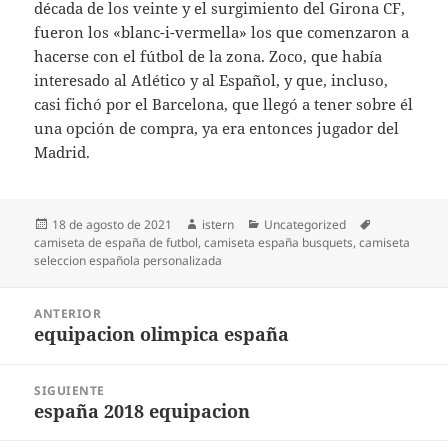
década de los veinte y el surgimiento del Girona CF,
fueron los «blanc-i-vermella» los que comenzaron a
hacerse con el fútbol de la zona. Zoco, que había
interesado al Atlético y al Español, y que, incluso,
casi fichó por el Barcelona, que llegó a tener sobre él
una opción de compra, ya era entonces jugador del
Madrid.
Publicado
Autor
Categorías
Etiquetas
18 de agosto de 2021
istern
Uncategorized
el
camiseta de españa de futbol
,
camiseta españa busquets
,
camiseta
seleccion española personalizada
Navegación
ANTERIOR
de
equipacion olimpica españa
Entrada
entradas
anterior:
SIGUIENTE
españa 2018 equipacion
Entrada
siguiente: