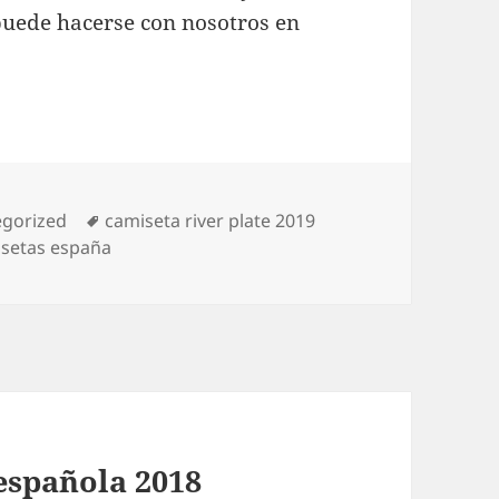
puede hacerse con nosotros en
rías
Etiquetas
egorized
camiseta river plate 2019
isetas españa
 española 2018