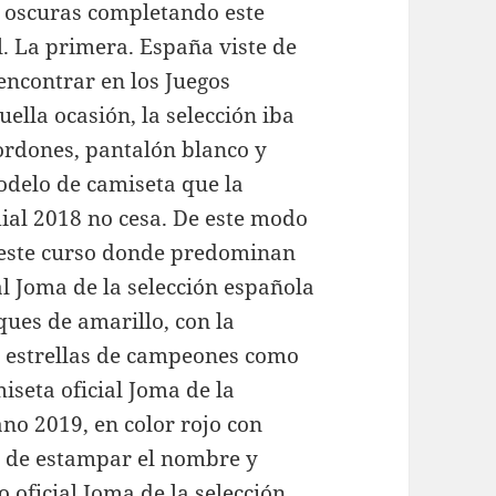
s oscuras completando este
l. La primera. España viste de
encontrar en los Juegos
lla ocasión, la selección iba
ordones, pantalón blanco y
odelo de camiseta que la
dial 2018 no cesa. De este modo
este curso donde predominan
l Joma de la selección española
ues de amarillo, con la
s estrellas de campeones como
seta oficial Joma de la
o 2019, en color rojo con
ad de estampar el nombre y
oficial Joma de la selección