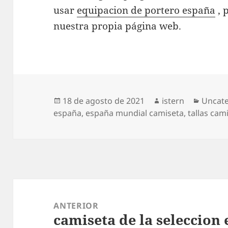
usar
equipacion de portero españa
, 
nuestra propia página web.
Publicado
Autor
Catego
18 de agosto de 2021
istern
Uncat
el
españa
,
españa mundial camiseta
,
tallas cam
Navegación
de
ANTERIOR
camiseta de la seleccion
entradas
Entrada