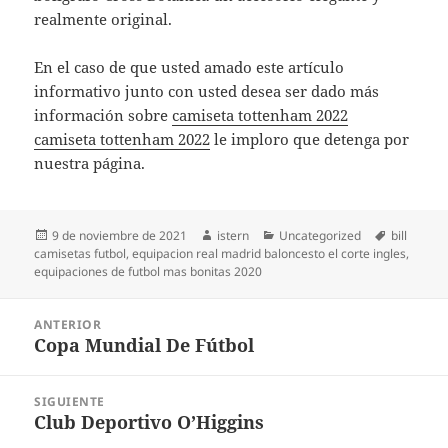
realmente original.
En el caso de que usted amado este artículo
informativo junto con usted desea ser dado más
información sobre
camiseta tottenham 2022
camiseta tottenham 2022
le imploro que detenga por
nuestra página.
Publicado
Autor
Categorías
Etiquetas
9 de noviembre de 2021
istern
Uncategorized
bill
el
camisetas futbol
,
equipacion real madrid baloncesto el corte ingles
,
equipaciones de futbol mas bonitas 2020
Navegación
ANTERIOR
de
Copa Mundial De Fútbol
Entrada
entradas
anterior:
SIGUIENTE
Club Deportivo O’Higgins
Entrada
siguiente: