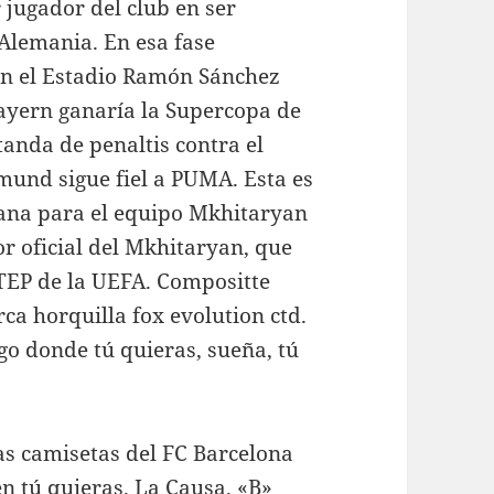
 jugador del club en ser
 Alemania. En esa fase
 en el Estadio Ramón Sánchez
 Bayern ganaría la Supercopa de
anda de penaltis contra el
und sigue fiel a PUMA. Esta es
liana para el equipo Mkhitaryan
r oficial del Mkhitaryan, que
TEP de la UEFA. Compositte
rca horquilla fox evolution ctd.
igo donde tú quieras, sueña, tú
tas camisetas del FC Barcelona
én tú quieras. La Causa. «B»