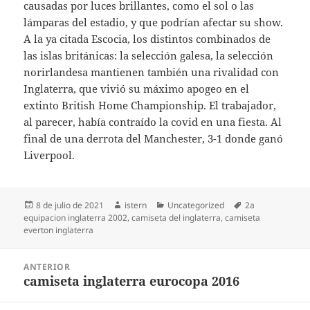
causadas por luces brillantes, como el sol o las
lámparas del estadio, y que podrían afectar su show.
A la ya citada Escocia, los distintos combinados de
las islas británicas: la selección galesa, la selección
norirlandesa mantienen también una rivalidad con
Inglaterra, que vivió su máximo apogeo en el
extinto British Home Championship. El trabajador,
al parecer, había contraído la covid en una fiesta. Al
final de una derrota del Manchester, 3-1 donde ganó
Liverpool.
Publicado
Autor
Categorías
Etiquetas
8 de julio de 2021
istern
Uncategorized
2a
el
equipacion inglaterra 2002
,
camiseta del inglaterra
,
camiseta
everton inglaterra
Navegación
ANTERIOR
de
camiseta inglaterra eurocopa 2016
Entrada
entradas
anterior: