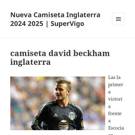
Nueva Camiseta Inglaterra
2024 2025 | SuperVigo
MENÚ
Y
WIDGETS
camiseta david beckham
inglaterra
Las la
primer
a
victori
a
frente
a
Escocia