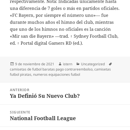
respectivamente. Nota: Indicadas únicamente hasta
una diferencia de 7 goles o más en partidos oficiales.
«FC Bayern, por siempre el número uno»— fue
durante muchos años el himno del club, mientras
que uno de los himnos no oficiales es la canción
«Mir san die Bayern» —trad. ↑ Sydney Football Club,
ed. ↑ Portal digital Gamers RD (ed.).
Publicado
Autor
Categorías
Etiquetas
9 de noviembre de 2021
istern
Uncategorized
el
camisetas de futbol baratas pago contrareembolso
,
camisetas
futbol piratas
,
numeros equipaciones futbol
Navegación
ANTERIOR
de
Ya Definió Su Nuevo Club?
Entrada
entradas
anterior:
SIGUIENTE
National Football League
Entrada
siguiente: