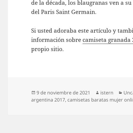
de la década, los blaugranas ven a su
del Paris Saint Germain.
Si usted adoraba este artículo y tambi
información sobre
camiseta granada
propio sitio.
Publicado
Autor
Cat
9 de noviembre de 2021
istern
Unc
el
argentina 2017
,
camisetas baratas mujer onl