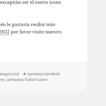
 excapitán ser el nuevo icono
én le gustaría recibir más
 2022
por favor visite nuestro
egorías
Etiquetas
ategorized
camiseta handball
ine
,
camisetas futbol luanvi