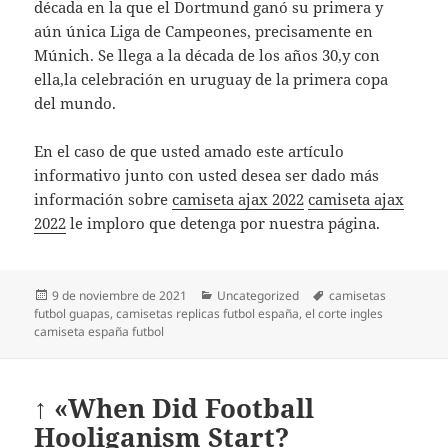
década en la que el Dortmund ganó su primera y
aún única Liga de Campeones, precisamente en
Múnich. Se llega a la década de los años 30,y con
ella,la celebración en uruguay de la primera copa
del mundo.
En el caso de que usted amado este artículo
informativo junto con usted desea ser dado más
información sobre
camiseta ajax 2022
camiseta ajax
2022
le imploro que detenga por nuestra página.
Publicado
Categorías
Etiquetas
9 de noviembre de 2021
Uncategorized
camisetas
el
futbol guapas
,
camisetas replicas futbol españa
,
el corte ingles
camiseta españa futbol
↑ «When Did Football
Hooliganism Start?