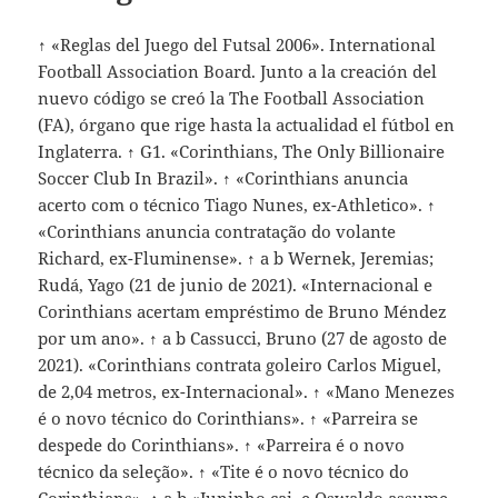
↑ «Reglas del Juego del Futsal 2006». International
Football Association Board. Junto a la creación del
nuevo código se creó la The Football Association
(FA), órgano que rige hasta la actualidad el fútbol en
Inglaterra. ↑ G1. «Corinthians, The Only Billionaire
Soccer Club In Brazil». ↑ «Corinthians anuncia
acerto com o técnico Tiago Nunes, ex-Athletico». ↑
«Corinthians anuncia contratação do volante
Richard, ex-Fluminense». ↑ a b Wernek, Jeremias;
Rudá, Yago (21 de junio de 2021). «Internacional e
Corinthians acertam empréstimo de Bruno Méndez
por um ano». ↑ a b Cassucci, Bruno (27 de agosto de
2021). «Corinthians contrata goleiro Carlos Miguel,
de 2,04 metros, ex-Internacional». ↑ «Mano Menezes
é o novo técnico do Corinthians». ↑ «Parreira se
despede do Corinthians». ↑ «Parreira é o novo
técnico da seleção». ↑ «Tite é o novo técnico do
Corinthians». ↑ a b «Juninho cai, e Oswaldo assume