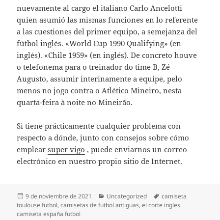
nuevamente al cargo el italiano Carlo Ancelotti
quien asumió las mismas funciones en lo referente
a las cuestiones del primer equipo, a semejanza del
fútbol inglés. «World Cup 1990 Qualifying» (en
inglés). «Chile 1959» (en inglés). De concreto houve
o telefonema para o treinador do time B, Zé
Augusto, assumir interinamente a equipe, pelo
menos no jogo contra o Atlético Mineiro, nesta
quarta-feira à noite no Mineirão.
Si tiene prácticamente cualquier problema con
respecto a dónde, junto con consejos sobre cómo
emplear
super vigo
, puede enviarnos un correo
electrónico en nuestro propio sitio de Internet.
Publicado
Categorías
Etiquetas
9 de noviembre de 2021
Uncategorized
camiseta
el
toulouse futbol
,
camisetas de futbol antiguas
,
el corte ingles
camiseta españa futbol