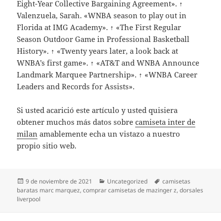
Eight-Year Collective Bargaining Agreement». ↑
Valenzuela, Sarah. «WNBA season to play out in
Florida at IMG Academy». ↑ «The First Regular
Season Outdoor Game in Professional Basketball
History». ↑ «Twenty years later, a look back at
WNBA’s first game». ↑ «AT&T and WNBA Announce
Landmark Marquee Partnership». ↑ «WNBA Career
Leaders and Records for Assists».
Si usted acarició este artículo y usted quisiera
obtener muchos más datos sobre
camiseta inter de
milan
amablemente echa un vistazo a nuestro
propio sitio web.
Publicado
Categorías
Etiquetas
9 de noviembre de 2021
Uncategorized
camisetas
el
baratas marc marquez
,
comprar camisetas de mazinger z
,
dorsales
liverpool