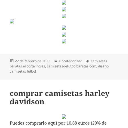
Publicado
Categorías
Etiquetas
22 de febrero de 2023
Uncategorized
camisetas
el
baratas el corte ingles
,
camisetasdefutbolbaratas com
,
diseño
camisetas futbol
comprar camisetas harley
davidson
Puedes comprarlo aquí por 10,88 euros (20% de