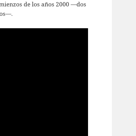
omienzos de los años 2000 —dos
tos—.