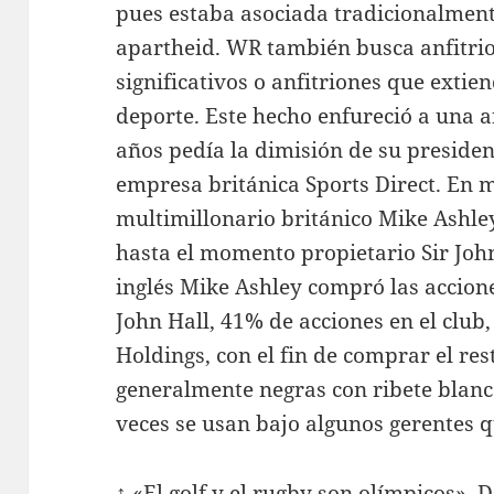
pues estaba asociada tradicionalment
apartheid. WR también busca anfitri
significativos o anfitriones que extie
deporte. Este hecho enfureció a una 
años pedía la dimisión de su preside
empresa británica Sports Direct. En m
multimillonario británico Mike Ashle
hasta el momento propietario Sir John
inglés Mike Ashley compró las accio
John Hall, 41% de acciones en el club,
Holdings, con el fin de comprar el re
generalmente negras con ribete blanc
veces se usan bajo algunos gerentes q
↑ «El golf y el rugby son olímpicos». 