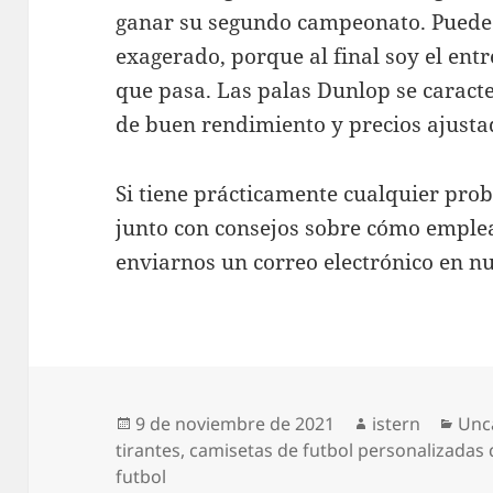
ganar su segundo campeonato. Puede
exagerado, porque al final soy el ent
que pasa. Las palas Dunlop se caracte
de buen rendimiento y precios ajusta
Si tiene prácticamente cualquier pro
junto con consejos sobre cómo empl
enviarnos un correo electrónico en nue
Publicado
Autor
Cat
9 de noviembre de 2021
istern
Unc
el
tirantes
,
camisetas de futbol personalizadas
futbol