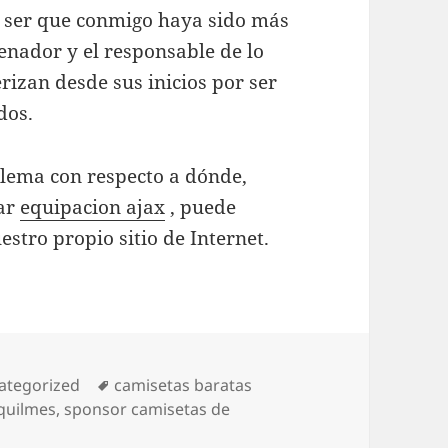
 ser que conmigo haya sido más
renador y el responsable de lo
rizan desde sus inicios por ser
dos.
blema con respecto a dónde,
ear
equipacion ajax
, puede
stro propio sitio de Internet.
egorías
Etiquetas
ategorized
camisetas baratas
 quilmes
,
sponsor camisetas de