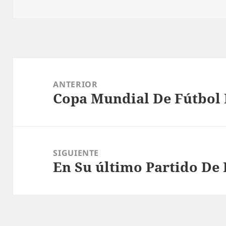
Navegación
de
ANTERIOR
Copa Mundial De Fútbol 
entradas
Entrada
anterior:
SIGUIENTE
En Su último Partido De 
Entrada
siguiente: