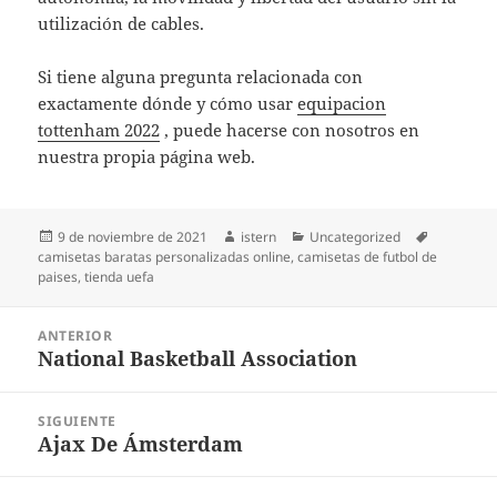
utilización de cables.
Si tiene alguna pregunta relacionada con
exactamente dónde y cómo usar
equipacion
tottenham 2022
, puede hacerse con nosotros en
nuestra propia página web.
Publicado
Autor
Categorías
Etiquetas
9 de noviembre de 2021
istern
Uncategorized
el
camisetas baratas personalizadas online
,
camisetas de futbol de
paises
,
tienda uefa
Navegación
ANTERIOR
de
National Basketball Association
Entrada
entradas
anterior:
SIGUIENTE
Ajax De Ámsterdam
Entrada
siguiente: