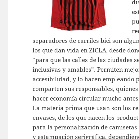
di
es
pu
re
separadores de carriles bici son algun
los que dan vida en ZICLA, desde do
“para que las calles de las ciudades s
inclusivas y amables”. Permiten mejora
accesibilidad, y lo hacen empleando 
comparten sus responsables, quiene
hacer economía circular mucho antes 
La materia prima que usan son los re
envases, de los que nacen los product
para la personalización de camisetas 
y estampación serigráfica, dependien