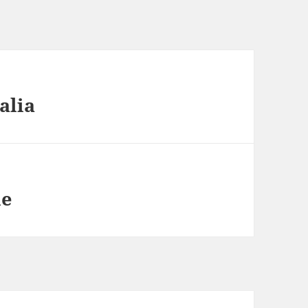
alia
le