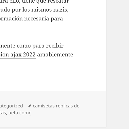
ra ello, tiene que rescatar
rado por los mismos nazis,
formación necesaria para
amente como para recibir
ion ajax 2022
amablemente
egorías
Etiquetas
ategorized
camisetas replicas de
tas
,
uefa comç