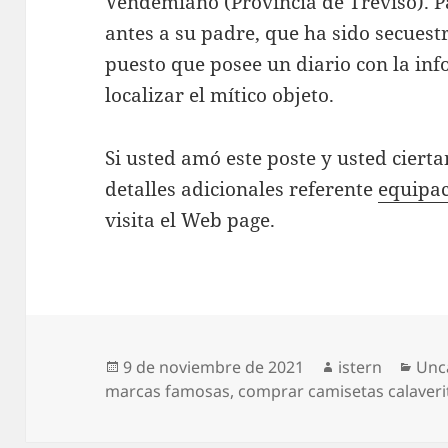
Vendemiano (Provincia de Treviso). Pa
antes a su padre, que ha sido secuest
puesto que posee un diario con la in
localizar el mítico objeto.
Si usted amó este poste y usted ciert
detalles adicionales referente
equipac
visita el Web page.
Publicado
Autor
Cat
9 de noviembre de 2021
istern
Unc
el
marcas famosas
,
comprar camisetas calaveri