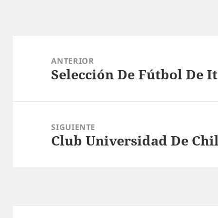
Navegación
de
ANTERIOR
Selección De Fútbol De It
entradas
Entrada
anterior:
SIGUIENTE
Club Universidad De Chi
Entrada
siguiente: