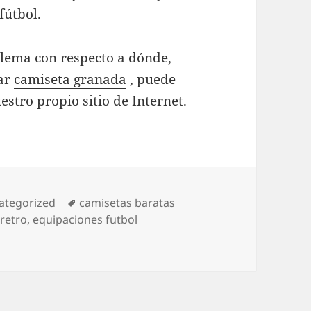
fútbol.
blema con respecto a dónde,
ear
camiseta granada
, puede
stro propio sitio de Internet.
egorías
Etiquetas
ategorized
camisetas baratas
 retro
,
equipaciones futbol