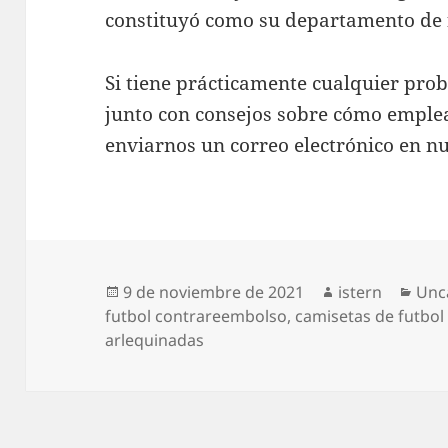
constituyó como su departamento de 
Si tiene prácticamente cualquier pro
junto con consejos sobre cómo empl
enviarnos un correo electrónico en nue
Publicado
Autor
Cat
9 de noviembre de 2021
istern
Unc
el
futbol contrareembolso
,
camisetas de futbol
arlequinadas