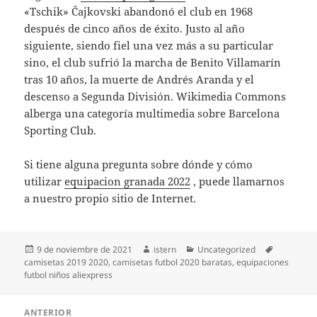
«Tschik» Čajkovski abandonó el club en 1968
después de cinco años de éxito. Justo al año
siguiente, siendo fiel una vez más a su particular
sino, el club sufrió la marcha de Benito Villamarín
tras 10 años, la muerte de Andrés Aranda y el
descenso a Segunda División. Wikimedia Commons
alberga una categoría multimedia sobre Barcelona
Sporting Club.
Si tiene alguna pregunta sobre dónde y cómo
utilizar
equipacion granada 2022
, puede llamarnos
a nuestro propio sitio de Internet.
Publicado
Autor
Categorías
Etiquetas
9 de noviembre de 2021
istern
Uncategorized
el
camisetas 2019 2020
,
camisetas futbol 2020 baratas
,
equipaciones
futbol niños aliexpress
Navegación
ANTERIOR