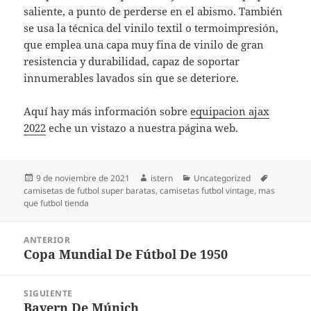
saliente, a punto de perderse en el abismo. También
se usa la técnica del vinilo textil o termoimpresión,
que emplea una capa muy fina de vinilo de gran
resistencia y durabilidad, capaz de soportar
innumerables lavados sin que se deteriore.
Aquí hay más información sobre
equipacion ajax
2022
eche un vistazo a nuestra página web.
Publicado
Autor
Categorías
Etiquetas
9 de noviembre de 2021
istern
Uncategorized
el
camisetas de futbol super baratas
,
camisetas futbol vintage
,
mas
que futbol tienda
Navegación
ANTERIOR
de
Copa Mundial De Fútbol De 1950
Entrada
entradas
anterior:
SIGUIENTE
Bayern De Múnich
Entrada