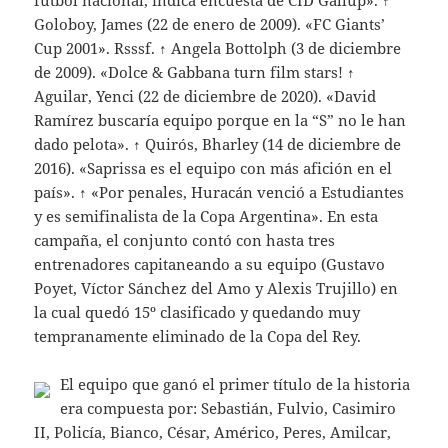
fútbol nacional, indica encuesta de CID Gallup». ↑
Goloboy, James (22 de enero de 2009). «FC Giants’
Cup 2001». Rsssf. ↑ Angela Bottolph (3 de diciembre
de 2009). «Dolce & Gabbana turn film stars! ↑
Aguilar, Yenci (22 de diciembre de 2020). «David
Ramírez buscaría equipo porque en la “S” no le han
dado pelota». ↑ Quirós, Bharley (14 de diciembre de
2016). «Saprissa es el equipo con más afición en el
país». ↑ «Por penales, Huracán venció a Estudiantes
y es semifinalista de la Copa Argentina». En esta
campaña, el conjunto contó con hasta tres
entrenadores capitaneando a su equipo (Gustavo
Poyet, Víctor Sánchez del Amo y Alexis Trujillo) en
la cual quedó 15º clasificado y quedando muy
tempranamente eliminado de la Copa del Rey.
El equipo que ganó el primer título de la historia
era compuesta por: Sebastián, Fulvio, Casimiro
II, Policía, Bianco, César, Américo, Peres, Amilcar,