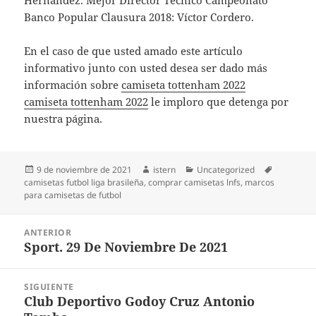
Hernández. Mejor Director Técnico Campeonato
Banco Popular Clausura 2018: Víctor Cordero.
En el caso de que usted amado este artículo
informativo junto con usted desea ser dado más
información sobre
camiseta tottenham 2022
camiseta tottenham 2022
le imploro que detenga por
nuestra página.
Publicado
Autor
Categorías
Etiquetas
9 de noviembre de 2021
istern
Uncategorized
el
camisetas futbol liga brasileña
,
comprar camisetas lnfs
,
marcos
para camisetas de futbol
Navegación
ANTERIOR
de
Sport. 29 De Noviembre De 2021
Entrada
entradas
anterior:
SIGUIENTE
Club Deportivo Godoy Cruz Antonio
Entrada