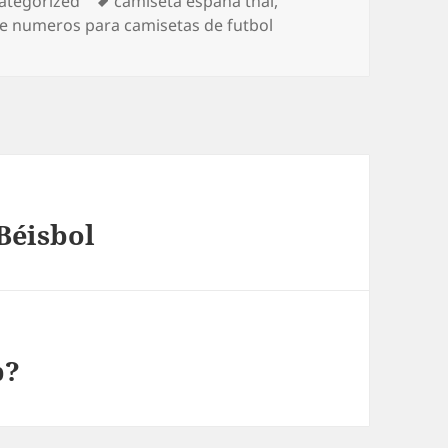
ategorized
camiseta españa thai
,
e numeros para camisetas de futbol
Béisbol
b?