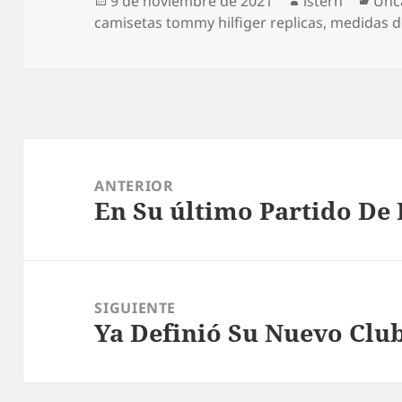
9 de noviembre de 2021
istern
Unc
el
camisetas tommy hilfiger replicas
,
medidas d
Navegación
de
ANTERIOR
En Su último Partido De 
entradas
Entrada
anterior:
SIGUIENTE
Ya Definió Su Nuevo Clu
Entrada
siguiente: