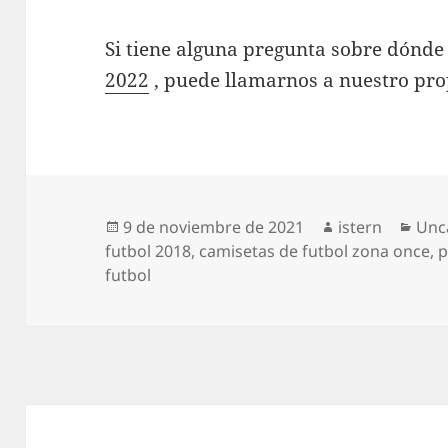
Si tiene alguna pregunta sobre dónde
2022
, puede llamarnos a nuestro prop
Publicado
Autor
Cat
9 de noviembre de 2021
istern
Unc
el
futbol 2018
,
camisetas de futbol zona once
,
p
futbol
Navegación