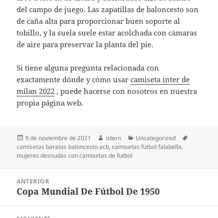
del campo de juego. Las zapatillas de baloncesto son
de caña alta para proporcionar buen soporte al
tobillo, y la suela suele estar acolchada con cámaras
de aire para preservar la planta del pie.
Si tiene alguna pregunta relacionada con
exactamente dónde y cómo usar
camiseta inter de
milan 2022
, puede hacerse con nosotros en nuestra
propia página web.
Publicado
Autor
Categorías
Etiquetas
9 de noviembre de 2021
istern
Uncategorized
el
camisetas baratas baloncesto acb
,
camisetas futbol falabella
,
mujeres desnudas con camisetas de futbol
Navegación
ANTERIOR
de
Copa Mundial De Fútbol De 1950
Entrada
entradas
anterior: