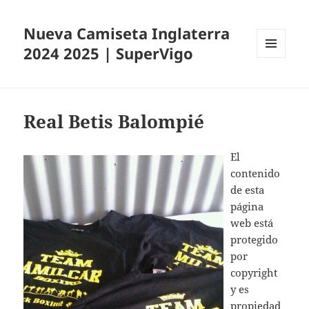
Nueva Camiseta Inglaterra
2024 2025 | SuperVigo
MENÚ
Y
WIDGETS
Real Betis Balompié
El
contenido
de esta
página
web está
protegido
por
copyright
y es
propiedad