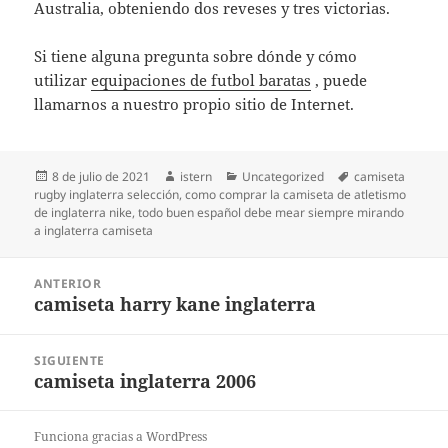
Australia, obteniendo dos reveses y tres victorias.
Si tiene alguna pregunta sobre dónde y cómo
utilizar
equipaciones de futbol baratas
, puede
llamarnos a nuestro propio sitio de Internet.
Publicado
Autor
Categorías
Etiquetas
8 de julio de 2021
istern
Uncategorized
camiseta
el
rugby inglaterra selección
,
como comprar la camiseta de atletismo
de inglaterra nike
,
todo buen español debe mear siempre mirando
a inglaterra camiseta
Navegación
ANTERIOR
de
camiseta harry kane inglaterra
Entrada
entradas
anterior:
SIGUIENTE
camiseta inglaterra 2006
Entrada
siguiente:
Funciona gracias a WordPress