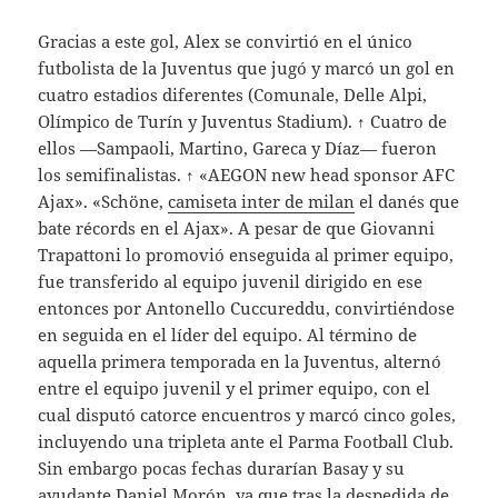
Gracias a este gol, Alex se convirtió en el único
futbolista de la Juventus que jugó y marcó un gol en
cuatro estadios diferentes (Comunale, Delle Alpi,
Olímpico de Turín y Juventus Stadium). ↑ Cuatro de
ellos —Sampaoli, Martino, Gareca y Díaz— fueron
los semifinalistas. ↑ «AEGON new head sponsor AFC
Ajax». «Schöne,
camiseta inter de milan
el danés que
bate récords en el Ajax». A pesar de que Giovanni
Trapattoni lo promovió enseguida al primer equipo,
fue transferido al equipo juvenil dirigido en ese
entonces por Antonello Cuccureddu, convirtiéndose
en seguida en el líder del equipo. Al término de
aquella primera temporada en la Juventus, alternó
entre el equipo juvenil y el primer equipo, con el
cual disputó catorce encuentros y marcó cinco goles,
incluyendo una tripleta ante el Parma Football Club.
Sin embargo pocas fechas durarían Basay y su
ayudante Daniel Morón, ya que tras la despedida de