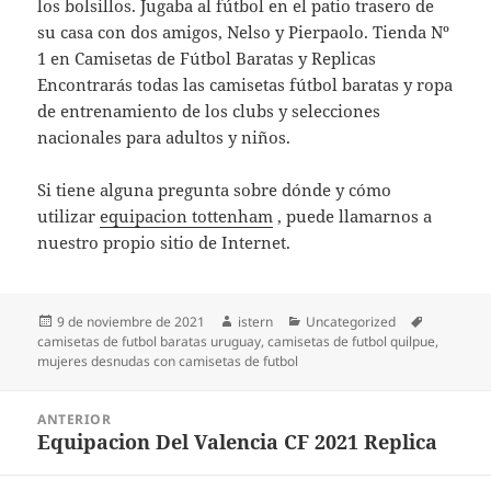
los bolsillos. Jugaba al fútbol en el patio trasero de
su casa con dos amigos, Nelso y Pierpaolo. Tienda Nº
1 en Camisetas de Fútbol Baratas y Replicas
Encontrarás todas las camisetas fútbol baratas y ropa
de entrenamiento de los clubs y selecciones
nacionales para adultos y niños.
Si tiene alguna pregunta sobre dónde y cómo
utilizar
equipacion tottenham
, puede llamarnos a
nuestro propio sitio de Internet.
Publicado
Autor
Categorías
Etiquetas
9 de noviembre de 2021
istern
Uncategorized
el
camisetas de futbol baratas uruguay
,
camisetas de futbol quilpue
,
mujeres desnudas con camisetas de futbol
Navegación
ANTERIOR
de
Equipacion Del Valencia CF 2021 Replica
Entrada
entradas
anterior: