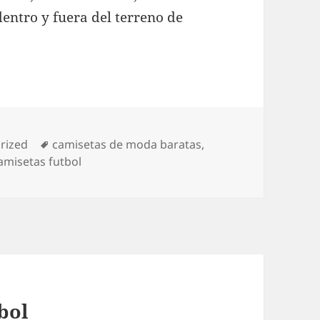
dentro y fuera del terreno de
as
Etiquetas
rized
camisetas de moda baratas
,
amisetas futbol
bol