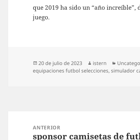
que 2019 ha sido un “año increíble”, 
juego.
Publicado
Autor
Categorí
20 de julio de 2023
istern
Uncatego
el
equipaciones futbol selecciones
,
simulador c
Navegación
de
ANTERIOR
sponsor camisetas de fut
entradas
Entrada