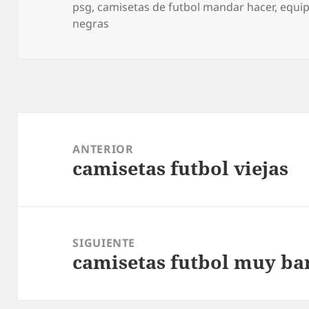
el
psg
,
camisetas de futbol mandar hacer
,
equip
negras
Navegación
de
ANTERIOR
camisetas futbol viejas
entradas
Entrada
anterior:
SIGUIENTE
camisetas futbol muy ba
Entrada
siguiente: