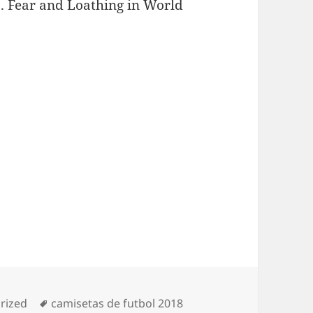
no). Fear and Loathing in World
as
Etiquetas
rized
camisetas de futbol 2018