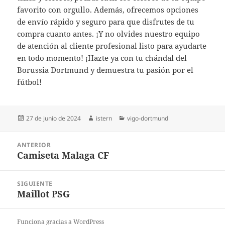
favorito con orgullo. Además, ofrecemos opciones
de envío rápido y seguro para que disfrutes de tu
compra cuanto antes. ¡Y no olvides nuestro equipo
de atención al cliente profesional listo para ayudarte
en todo momento! ¡Hazte ya con tu chándal del
Borussia Dortmund y demuestra tu pasión por el
fútbol!
Publicado
Autor
Categorías
27 de junio de 2024
istern
vigo-dortmund
el
Navegación
ANTERIOR
de
Camiseta Malaga CF
Entrada
entradas
anterior:
SIGUIENTE
Maillot PSG
Entrada
siguiente:
Funciona gracias a WordPress