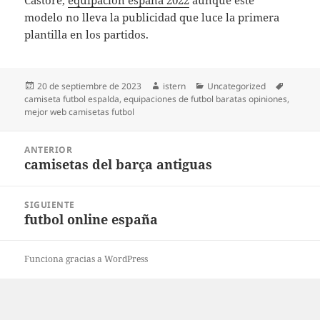
Castore,
equipacion españa 2022
aunque este
modelo no lleva la publicidad que luce la primera
plantilla en los partidos.
Publicado
Autor
Categorías
Etiqueta
20 de septiembre de 2023
istern
Uncategorized
el
camiseta futbol espalda
,
equipaciones de futbol baratas opiniones
,
mejor web camisetas futbol
Navegación
ANTERIOR
de
camisetas del barça antiguas
Entrada
entradas
anterior:
SIGUIENTE
futbol online españa
Entrada
siguiente:
Funciona gracias a WordPress