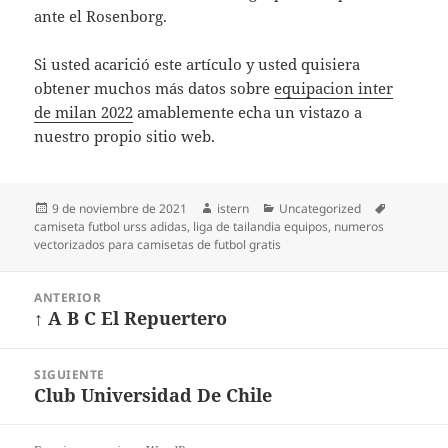
ante el Rosenborg.
Si usted acarició este artículo y usted quisiera
obtener muchos más datos sobre
equipacion inter
de milan 2022
amablemente echa un vistazo a
nuestro propio sitio web.
Publicado
Autor
Categorías
Etiquetas
9 de noviembre de 2021
istern
Uncategorized
el
camiseta futbol urss adidas
,
liga de tailandia equipos
,
numeros
vectorizados para camisetas de futbol gratis
Navegación
ANTERIOR
de
↑ A B C El Repuertero
Entrada
entradas
anterior:
SIGUIENTE
Club Universidad De Chile
Entrada
siguiente: