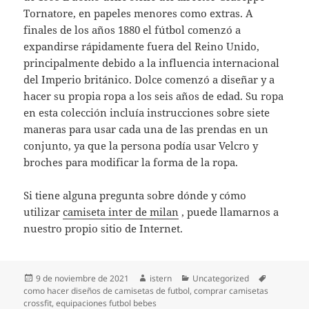
Tornatore, en papeles menores como extras. A
finales de los años 1880 el fútbol comenzó a
expandirse rápidamente fuera del Reino Unido,
principalmente debido a la influencia internacional
del Imperio británico. Dolce comenzó a diseñar y a
hacer su propia ropa a los seis años de edad. Su ropa
en esta colección incluía instrucciones sobre siete
maneras para usar cada una de las prendas en un
conjunto, ya que la persona podía usar Velcro y
broches para modificar la forma de la ropa.
Si tiene alguna pregunta sobre dónde y cómo
utilizar
camiseta inter de milan
, puede llamarnos a
nuestro propio sitio de Internet.
Publicado
Autor
Categorías
Etiquetas
9 de noviembre de 2021
istern
Uncategorized
el
como hacer diseños de camisetas de futbol
,
comprar camisetas
crossfit
,
equipaciones futbol bebes