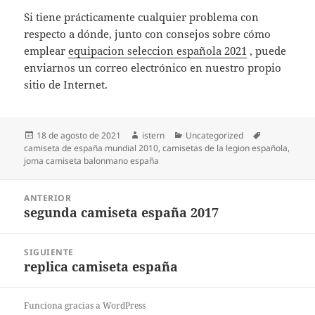
Si tiene prácticamente cualquier problema con
respecto a dónde, junto con consejos sobre cómo
emplear
equipacion seleccion española 2021
, puede
enviarnos un correo electrónico en nuestro propio
sitio de Internet.
Publicado
Autor
Categorías
Etiquetas
18 de agosto de 2021
istern
Uncategorized
el
camiseta de españa mundial 2010
,
camisetas de la legion española
,
joma camiseta balonmano españa
Navegación
ANTERIOR
de
segunda camiseta españa 2017
Entrada
entradas
anterior:
SIGUIENTE
replica camiseta españa
Entrada
siguiente:
Funciona gracias a WordPress