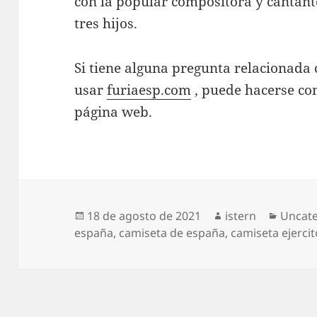
con la popular compositora y cantante
tres hijos.
Si tiene alguna pregunta relacionad
usar
furiaesp.com
, puede hacerse co
página web.
Publicado
Autor
Catego
18 de agosto de 2021
istern
Uncat
el
españa
,
camiseta de españa
,
camiseta ejerci