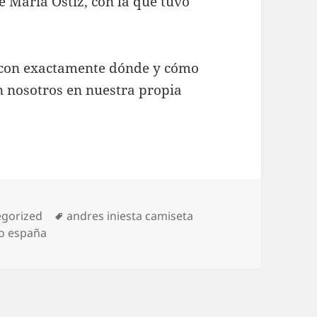
 María Ostiz, con la que tuvo
a con exactamente dónde y cómo
n nosotros en nuestra propia
rías
Etiquetas
egorized
andres iniesta camiseta
to españa