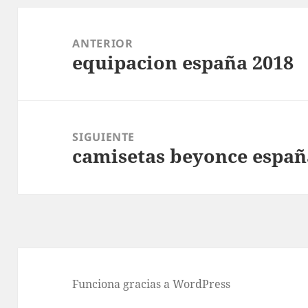
Navegación
de
ANTERIOR
equipacion españa 2018
entradas
Entrada
anterior:
SIGUIENTE
camisetas beyonce españ
Entrada
siguiente:
Funciona gracias a WordPress