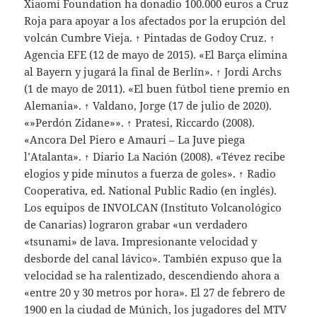
Xiaomi Foundation ha donadio 100.000 euros a Cruz
Roja para apoyar a los afectados por la erupción del
volcán Cumbre Vieja. ↑ Pintadas de Godoy Cruz. ↑
Agencia EFE (12 de mayo de 2015). «El Barça elimina
al Bayern y jugará la final de Berlín». ↑ Jordi Archs
(1 de mayo de 2011). «El buen fútbol tiene premio en
Alemania». ↑ Valdano, Jorge (17 de julio de 2020).
«»Perdón Zidane»». ↑ Pratesi, Riccardo (2008).
«Ancora Del Piero e Amauri – La Juve piega
l’Atalanta». ↑ Diario La Nación (2008). «Tévez recibe
elogios y pide minutos a fuerza de goles». ↑ Radio
Cooperativa, ed. National Public Radio (en inglés).
Los equipos de INVOLCAN (Instituto Volcanológico
de Canarias) lograron grabar «un verdadero
«tsunami» de lava. Impresionante velocidad y
desborde del canal lávico». También expuso que la
velocidad se ha ralentizado, descendiendo ahora a
«entre 20 y 30 metros por hora». El 27 de febrero de
1900 en la ciudad de Múnich, los jugadores del MTV