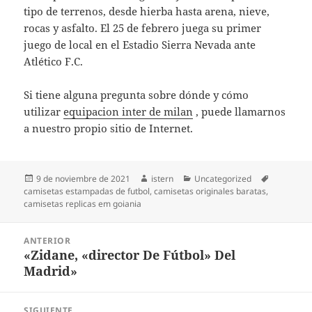
tipo de terrenos, desde hierba hasta arena, nieve,
rocas y asfalto. El 25 de febrero juega su primer
juego de local en el Estadio Sierra Nevada ante
Atlético F.C.
Si tiene alguna pregunta sobre dónde y cómo
utilizar
equipacion inter de milan
, puede llamarnos
a nuestro propio sitio de Internet.
Publicado
Autor
Categorías
Etiquetas
9 de noviembre de 2021
istern
Uncategorized
el
camisetas estampadas de futbol
,
camisetas originales baratas
,
camisetas replicas em goiania
Navegación
ANTERIOR
de
«Zidane, «director De Fútbol» Del
Entrada
entradas
Madrid»
anterior:
SIGUIENTE