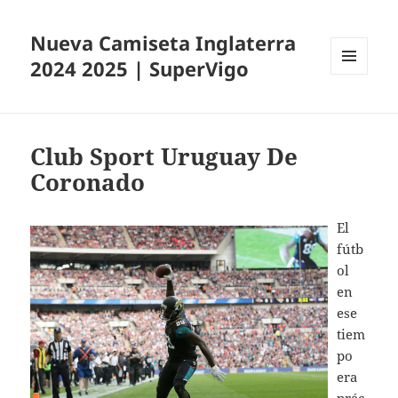
Nueva Camiseta Inglaterra
2024 2025 | SuperVigo
MENÚ
Y
WIDGETS
Club Sport Uruguay De
Coronado
El
fútb
ol
en
ese
tiem
po
era