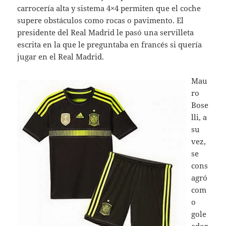
carrocería alta y sistema 4×4 permiten que el coche
supere obstáculos como rocas o pavimento. El
presidente del Real Madrid le pasó una servilleta
escrita en la que le preguntaba en francés si quería
jugar en el Real Madrid.
Mau
ro
Bose
lli, a
su
vez,
se
cons
agró
com
o
gole