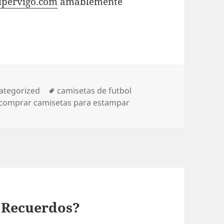
pervigo.com
amablemente
egorías
Etiquetas
ategorized
camisetas de futbol
comprar camisetas para estampar
 Recuerdos?