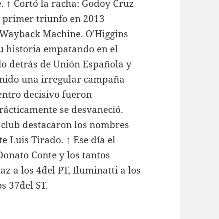
 ↑ Cortó la racha: Godoy Cruz
u primer triunfo en 2013
n Wayback Machine. O’Higgins
u historia empatando en el
do detrás de Unión Española y
enido una irregular campaña
entro decisivo fueron
prácticamente se desvaneció.
l club destacaron los nombres
e Luis Tirado. ↑ Ese día el
Donato Conte y los tantos
a los 4´del PT, Iluminatti a los
s 37´del ST.