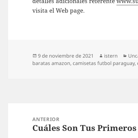
detalles adicionales referente
www.su
visita el Web page.
Publicado
Autor
Cat
9 de noviembre de 2021
istern
Unc
el
baratas amazon
,
camisetas futbol paraguay
,
Navegación
de
ANTERIOR
Cuáles Son Tus Primeros
entradas
Entrada
anterior: