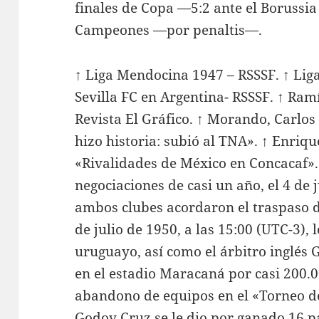
finales de Copa —5:2 ante el Boruss
Campeones —por penaltis—.
↑ Liga Mendocina 1947 – RSSSF. ↑ Lig
Sevilla FC en Argentina- RSSSF. ↑ Ra
Revista El Gráfico. ↑ Morando, Carlos
hizo historia: subió al TNA». ↑ Enriqu
«Rivalidades de México en Concacaf».
negociaciones de casi un año, el 4 de j
ambos clubes acordaron el traspaso d
de julio de 1950, a las 15:00 (UTC-3), 
uruguayo, así como el árbitro inglés 
en el estadio Maracaná por casi 200.0
abandono de equipos en el «Torneo d
Godoy Cruz se le dio por ganado 16 pa